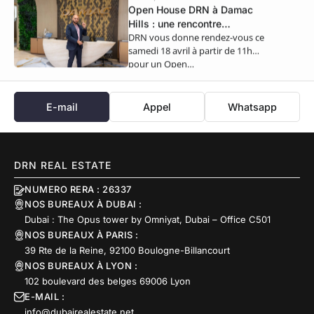
Open House DRN à Damac
Hills : une rencontre
DRN vous donne rendez-vous ce
exclusive ce samedi 18 avril
samedi 18 avril à partir de 11h
pour un Open…
E-mail
Appel
Whatsapp
DRN REAL ESTATE
NUMERO RERA : 26337
NOS BUREAUX À DUBAI :
Dubai : The Opus tower by Omniyat, Dubai – Office C501
NOS BUREAUX À PARIS :
39 Rte de la Reine, 92100 Boulogne-Billancourt
NOS BUREAUX À LYON :
102 boulevard des belges 69006 Lyon
E-MAIL :
info@dubairealestate.net