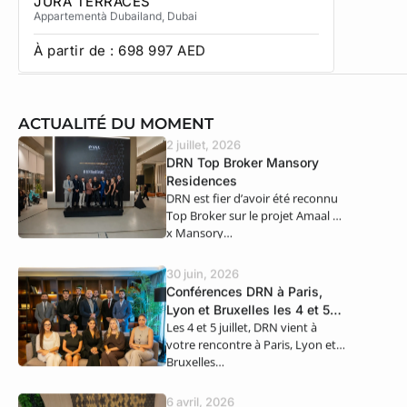
JURA TERRACES
SOL TE
Appartement
à Dubailand
, Dubai
Townhous
À partir de :
698 997
AED
À partir
ACTUALITÉ DU MOMENT
2 juillet, 2026
DRN Top Broker Mansory
Residences
DRN est fier d’avoir été reconnu
Top Broker sur le projet Amaal 8
x Mansory…
30 juin, 2026
Conférences DRN à Paris,
Lyon et Bruxelles les 4 et 5
Les 4 et 5 juillet, DRN vient à
juillet
votre rencontre à Paris, Lyon et
Bruxelles…
6 avril, 2026