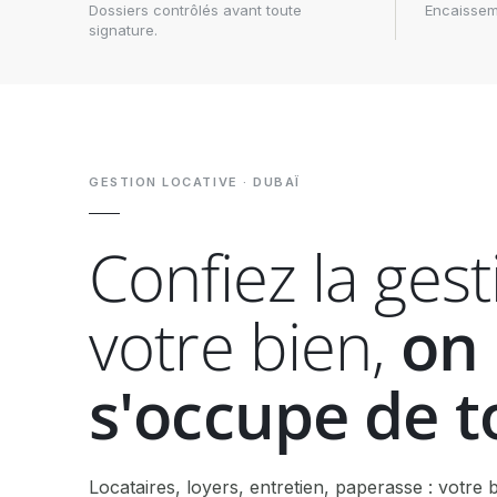
Dossiers contrôlés avant toute
Encaissem
signature.
GESTION LOCATIVE · DUBAÏ
Confiez la ges
votre bien,
on
s'occupe de t
Locataires, loyers, entretien, paperasse : votre b