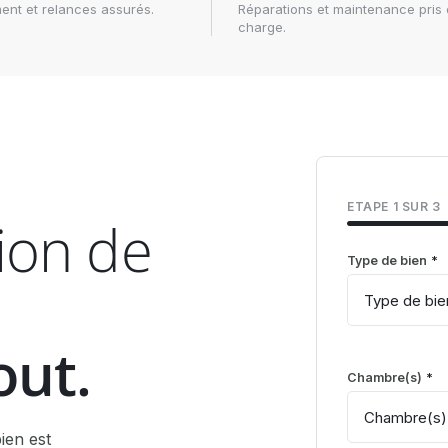
ent et relances assurés.
Réparations et maintenance pris
charge.
ÉTAPE
1
SUR
3
tion de
Type de bien
Quartier
lastname
*
*
*
out.
Chambre(s)
Adresse de la lo
E-mail
*
*
ien est