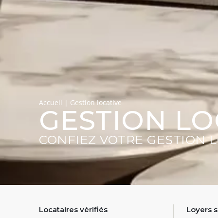
Accueil
|
Gestion locative
GESTION LO
CONFIEZ VOTRE GESTION L
Locataires vérifiés
Loyers s