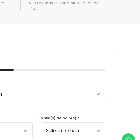
 en
Vos revenus et votre bien en temps
réel.
firstname
*
cation
*
Salle(s) de bain(s)
Téléphone
*
*
États-Unis +1