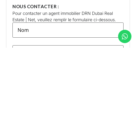
NOUS CONTACTER :
Pour contacter un agent immobilier DRN Dubai Real
Estate | Net, veuillez remplir le formulaire ci-dessous.
lastname
*
firstname
*
E-
mail
*
Téléphone
*
États-Unis +1
Message