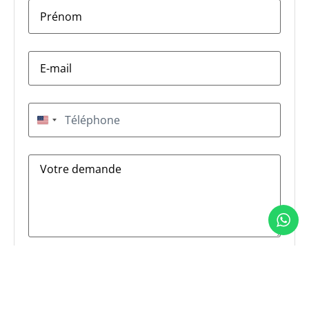
firstname
*
E-
mail
*
Téléphone
*
États-Unis +1
Message