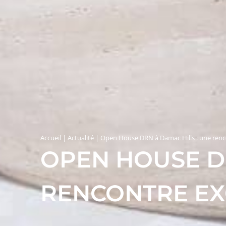
Accueil
|
Actualité
|
Open House DRN à Damac Hills : une renco
OPEN HOUSE DR
RENCONTRE EXC