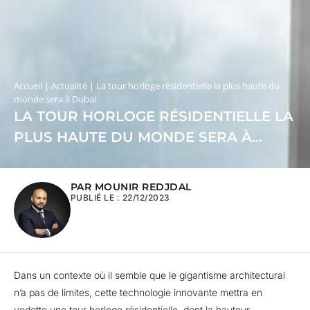
Accueil
|
Actualité
|
La tour horloge résidentielle la plus haute du
monde sera à Dubai
LA TOUR HORLOGE RÉSIDENTIELLE LA
PLUS HAUTE DU MONDE SERA À
DUBAI
PAR MOUNIR REDJDAL
PUBLIÉ LE :
22/12/2023
Dans un contexte où il semble que le gigantisme architectural
n’a pas de limites, cette technologie innovante mettra en
vedette une tour horloge résidentielle, dont la hauteur