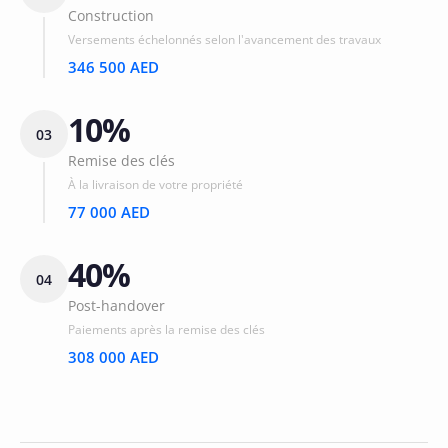
Construction
Versements échelonnés selon l'avancement des travaux
346 500 AED
10%
03
Remise des clés
À la livraison de votre propriété
77 000 AED
40%
04
Post-handover
Paiements après la remise des clés
308 000 AED