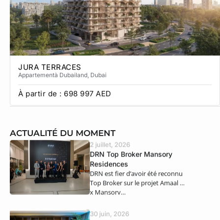
JURA TERRACES
Appartement
à Dubailand
, Dubai
À partir de :
698 997
AED
ACTUALITÉ DU MOMENT
2 juillet, 2026
DRN Top Broker Mansory
Residences
DRN est fier d’avoir été reconnu
Top Broker sur le projet Amaal 8
x Mansory…
30 juin, 2026