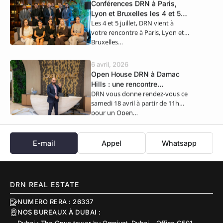
Conférences DRN à Paris,
Lyon et Bruxelles les 4 et 5
Les 4 et 5 juillet, DRN vient à
juillet
votre rencontre à Paris, Lyon et
Bruxelles…
6 avril, 2026
Open House DRN à Damac
Hills : une rencontre
DRN vous donne rendez-vous ce
exclusive ce samedi 18 avril
samedi 18 avril à partir de 11h
pour un Open…
E-mail
Appel
Whatsapp
DRN REAL ESTATE
NUMERO RERA : 26337
NOS BUREAUX À DUBAI :
Dubai : The Opus tower by Omniyat, Dubai – Office C501