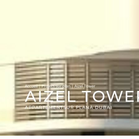
Accueil
|
Projets sur plan
|
Aizel Tower
AIZEL TOWE
APPARTEMENT
SUR PLAN
À DUBAI