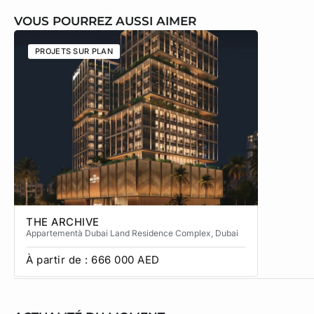
VOUS POURREZ AUSSI AIMER
PROJETS SUR PLAN
PROJETS
THE ARCHIVE
THE CA
Appartement
à Dubai Land Residence Complex
, Dubai
Apparteme
À partir de :
666 000
AED
À partir