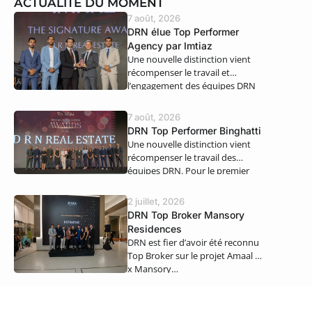
ACTUALITÉ DU MOMENT
7 août, 2026
DRN élue Top Performer
Agency par Imtiaz
Une nouvelle distinction vient
récompenser le travail et
l’engagement des équipes DRN
Real Estate. Nous…
7 août, 2026
DRN Top Performer Binghatti
Une nouvelle distinction vient
récompenser le travail des
équipes DRN. Pour le premier
semestre 2026,…
2 juillet, 2026
DRN Top Broker Mansory
Residences
DRN est fier d’avoir été reconnu
Top Broker sur le projet Amaal 8
x Mansory…