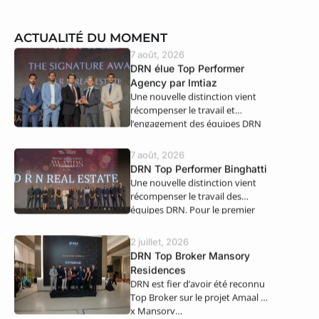
ACTUALITÉ DU MOMENT
7 août, 2026
DRN élue Top Performer
Agency par Imtiaz
Une nouvelle distinction vient
récompenser le travail et
l’engagement des équipes DRN
Real Estate. Nous…
7 août, 2026
DRN Top Performer Binghatti
Une nouvelle distinction vient
récompenser le travail des
équipes DRN. Pour le premier
semestre 2026,…
2 juillet, 2026
DRN Top Broker Mansory
Residences
DRN est fier d’avoir été reconnu
Top Broker sur le projet Amaal 8
x Mansory…