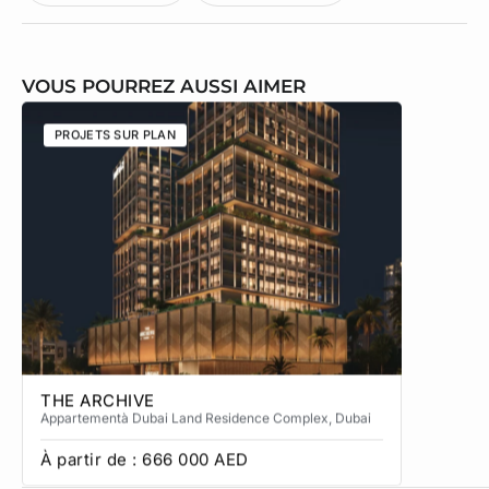
VOUS POURREZ AUSSI AIMER
PROJETS SUR PLAN
PROJETS
THE ARCHIVE
THE CA
Appartement
à Dubai Land Residence Complex
, Dubai
Apparteme
À partir de :
666 000
AED
À partir