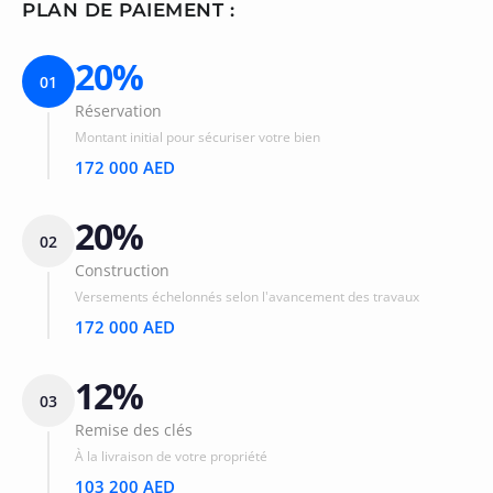
PLAN DE PAIEMENT :
20%
01
Réservation
Montant initial pour sécuriser votre bien
172 000 AED
20%
02
Construction
Versements échelonnés selon l'avancement des travaux
172 000 AED
12%
03
Remise des clés
À la livraison de votre propriété
103 200 AED