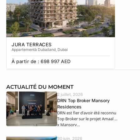
JURA TERRACES
SOL TE
Appartement
à Dubailand
, Dubai
Townhous
À partir de :
698 997
AED
À partir
ACTUALITÉ DU MOMENT
2 juillet, 2026
DRN Top Broker Mansory
Residences
DRN est fier d’avoir été reconnu
Top Broker sur le projet Amaal 8
x Mansory…
30 juin, 2026