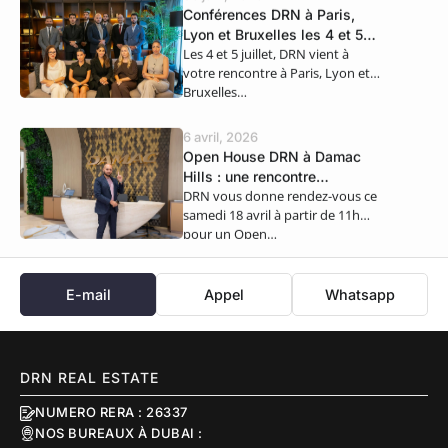
Conférences DRN à Paris,
Lyon et Bruxelles les 4 et 5
Les 4 et 5 juillet, DRN vient à
juillet
votre rencontre à Paris, Lyon et
Bruxelles…
6 avril, 2026
Open House DRN à Damac
Hills : une rencontre
DRN vous donne rendez-vous ce
exclusive ce samedi 18 avril
samedi 18 avril à partir de 11h
pour un Open…
E-mail
Appel
Whatsapp
DRN REAL ESTATE
NUMERO RERA : 26337
NOS BUREAUX À DUBAI :