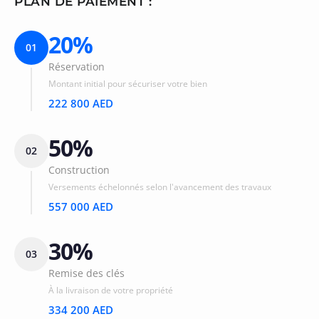
PLAN DE PAIEMENT :
20%
01
Réservation
Montant initial pour sécuriser votre bien
222 800 AED
50%
02
Construction
Versements échelonnés selon l'avancement des travaux
557 000 AED
30%
03
Remise des clés
À la livraison de votre propriété
334 200 AED