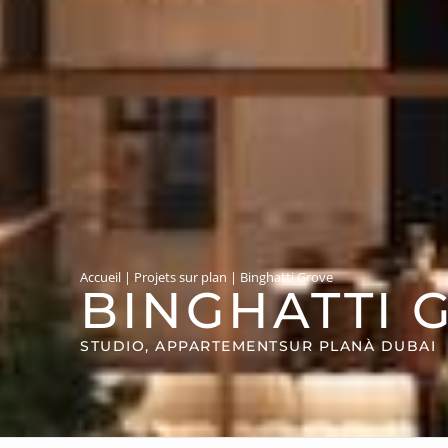
Accueil
|
Projets sur plan
|
Binghatti Grove
BINGHATTI 
STUDIO, APPARTEMENT
SUR PLAN
À DUBAI