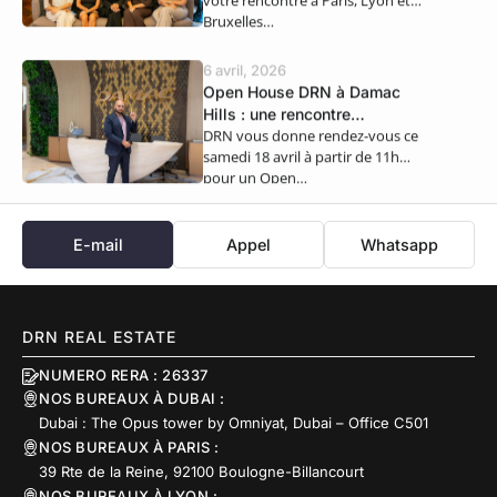
Bruxelles…
6 avril, 2026
Open House DRN à Damac
Hills : une rencontre
DRN vous donne rendez-vous ce
exclusive ce samedi 18 avril
samedi 18 avril à partir de 11h
pour un Open…
E-mail
Appel
Whatsapp
DRN REAL ESTATE
NUMERO RERA : 26337
NOS BUREAUX À DUBAI :
Dubai : The Opus tower by Omniyat, Dubai – Office C501
NOS BUREAUX À PARIS :
39 Rte de la Reine, 92100 Boulogne-Billancourt
NOS BUREAUX À LYON :