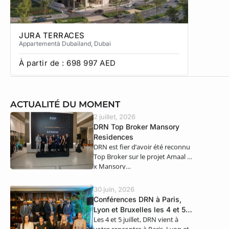
JURA TERRACES
SOL TE
Appartement
à Dubailand
, Dubai
Townhous
À partir de :
698 997
AED
À partir
ACTUALITÉ DU MOMENT
2 juillet, 2026
DRN Top Broker Mansory
Residences
DRN est fier d’avoir été reconnu
Top Broker sur le projet Amaal 8
x Mansory…
30 juin, 2026
Conférences DRN à Paris,
Lyon et Bruxelles les 4 et 5
Les 4 et 5 juillet, DRN vient à
juillet
votre rencontre à Paris, Lyon et