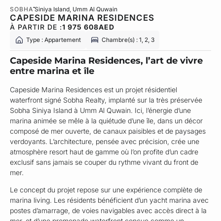
SOBHA
Siniya Island
, Umm Al Quwain
CAPESIDE MARINA RESIDENCES
À PARTIR DE :
1 975 608
AED
Type : Appartement
Chambre(s) : 1, 2, 3
Capeside Marina Residences, l’art de vivre
entre marina et île
Capeside Marina Residences est un projet résidentiel
waterfront signé Sobha Realty, implanté sur la très préservée
Sobha Siniya Island à Umm Al Quwain. Ici, l’énergie d’une
marina animée se mêle à la quiétude d’une île, dans un décor
composé de mer ouverte, de canaux paisibles et de paysages
verdoyants. L’architecture, pensée avec précision, crée une
atmosphère resort haut de gamme où l’on profite d’un cadre
exclusif sans jamais se couper du rythme vivant du front de
mer.
Le concept du projet repose sur une expérience complète de
marina living. Les résidents bénéficient d’un yacht marina avec
postes d’amarrage, de voies navigables avec accès direct à la
mer, et d’une promenade waterfront conçue comme un