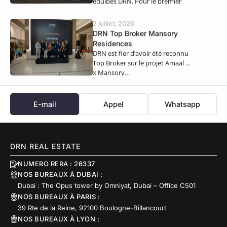
équipes DRN. Pour le premier
semestre 2026,…
2 juillet, 2026
DRN Top Broker Mansory
Residences
DRN est fier d’avoir été reconnu
Top Broker sur le projet Amaal 8
x Mansory…
E-mail
Appel
Whatsapp
DRN REAL ESTATE
NUMERO RERA : 26337
NOS BUREAUX À DUBAI :
Dubai : The Opus tower by Omniyat, Dubai – Office C501
NOS BUREAUX À PARIS :
39 Rte de la Reine, 92100 Boulogne-Billancourt
NOS BUREAUX À LYON :