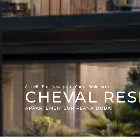
Accueil
|
Projets sur plan
|
Cheval Residences
CHEVAL RES
APPARTEMENT
SUR PLAN
À DUBAI