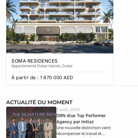
SOMA RESIDENCES
ZETA
Appartement
à Dubai Islands
, Dubai
Apparteme
À partir de :
1 670 000
AED
À partir
ACTUALITÉ DU MOMENT
7 août, 2026
DRN élue Top Performer
Agency par Imtiaz
Une nouvelle distinction vient
récompenser le travail et