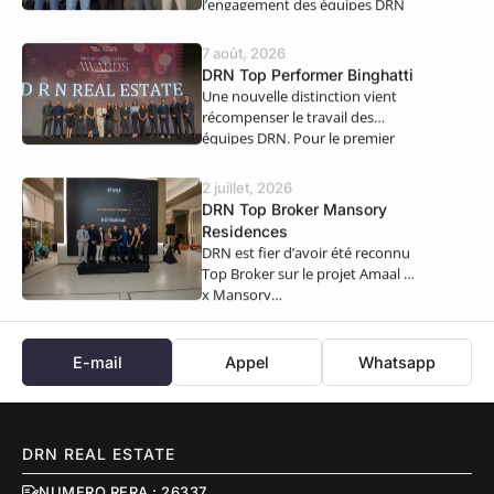
l’engagement des équipes DRN
Real Estate. Nous…
7 août, 2026
DRN Top Performer Binghatti
Une nouvelle distinction vient
récompenser le travail des
équipes DRN. Pour le premier
semestre 2026,…
2 juillet, 2026
DRN Top Broker Mansory
Residences
DRN est fier d’avoir été reconnu
Top Broker sur le projet Amaal 8
x Mansory…
E-mail
Appel
Whatsapp
DRN REAL ESTATE
NUMERO RERA : 26337