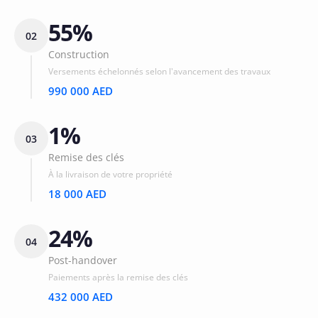
55%
02
Construction
Versements échelonnés selon l'avancement des travaux
990 000 AED
1%
03
Remise des clés
À la livraison de votre propriété
18 000 AED
24%
04
Post-handover
Paiements après la remise des clés
432 000 AED