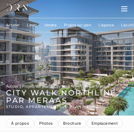
Acheter
Louer
Vendre
Projets sur plan
L’agence
Les chi
Accueil
|
Projets sur plan
|
City Walk Northline par Meraas
CITY WALK NORTHLINE
PAR MERAAS
STUDIO, APPARTEMENT
SUR PLAN
À DUBAI
À propos
Photos
Brochure
Emplacement