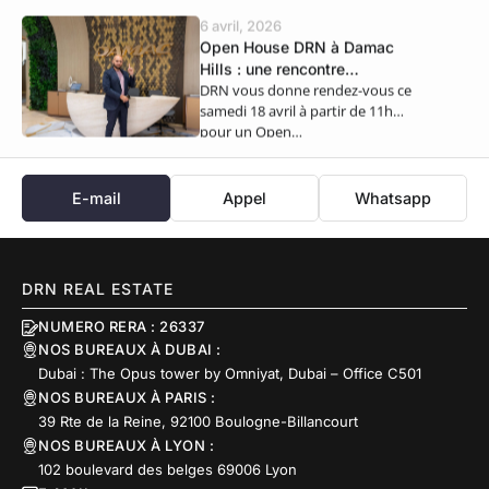
6 avril, 2026
Open House DRN à Damac
Hills : une rencontre
DRN vous donne rendez-vous ce
exclusive ce samedi 18 avril
samedi 18 avril à partir de 11h
pour un Open…
E-mail
Appel
Whatsapp
DRN REAL ESTATE
NUMERO RERA : 26337
NOS BUREAUX À DUBAI :
Dubai : The Opus tower by Omniyat, Dubai – Office C501
NOS BUREAUX À PARIS :
39 Rte de la Reine, 92100 Boulogne-Billancourt
NOS BUREAUX À LYON :
102 boulevard des belges 69006 Lyon