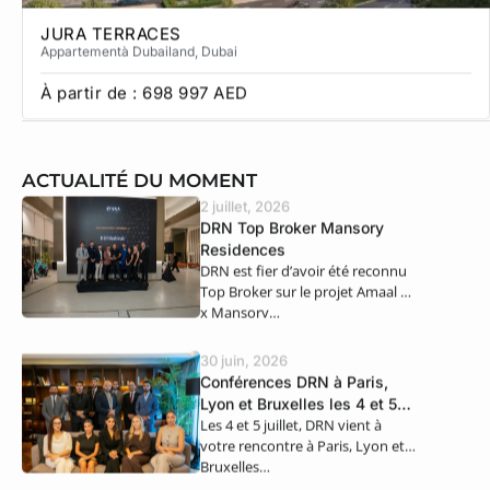
JURA TERRACES
Appartement
à Dubailand
, Dubai
À partir de :
698 997
AED
ACTUALITÉ DU MOMENT
2 juillet, 2026
DRN Top Broker Mansory
Residences
DRN est fier d’avoir été reconnu
Top Broker sur le projet Amaal 8
x Mansory…
30 juin, 2026
Conférences DRN à Paris,
Lyon et Bruxelles les 4 et 5
Les 4 et 5 juillet, DRN vient à
juillet
votre rencontre à Paris, Lyon et
Bruxelles…