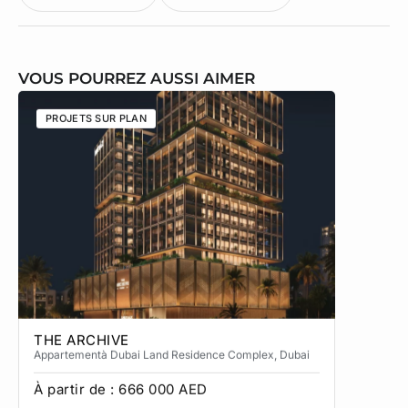
VOUS POURREZ AUSSI AIMER
PROJETS SUR PLAN
PROJETS
THE ARCHIVE
THE CA
Appartement
à Dubai Land Residence Complex
, Dubai
Apparteme
À partir de :
666 000
AED
À partir