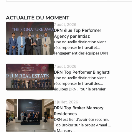
ACTUALITÉ DU MOMENT
7 août, 2026
DRN élue Top Performer
Agency par Imtiaz
Une nouvelle distinction vient
récompenser le travail et
l’engagement des équipes DRN
Real Estate. Nous…
7 août, 2026
DRN Top Performer Binghatti
Une nouvelle distinction vient
récompenser le travail des
équipes DRN. Pour le premier
semestre 2026,…
2 juillet, 2026
DRN Top Broker Mansory
Residences
DRN est fier d’avoir été reconnu
Top Broker sur le projet Amaal 8
x Mansory…