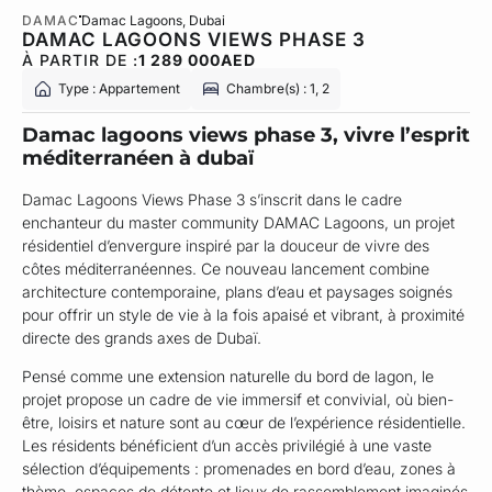
DAMAC
Damac Lagoons
, Dubai
DAMAC LAGOONS VIEWS PHASE 3
À PARTIR DE :
1 289 000
AED
Type : Appartement
Chambre(s) : 1, 2
Damac lagoons views phase 3, vivre l’esprit
méditerranéen à dubaï
Damac Lagoons Views Phase 3 s’inscrit dans le cadre
enchanteur du master community DAMAC Lagoons, un projet
résidentiel d’envergure inspiré par la douceur de vivre des
côtes méditerranéennes. Ce nouveau lancement combine
architecture contemporaine, plans d’eau et paysages soignés
pour offrir un style de vie à la fois apaisé et vibrant, à proximité
directe des grands axes de Dubaï.
Pensé comme une extension naturelle du bord de lagon, le
projet propose un cadre de vie immersif et convivial, où bien-
être, loisirs et nature sont au cœur de l’expérience résidentielle.
Les résidents bénéficient d’un accès privilégié à une vaste
sélection d’équipements : promenades en bord d’eau, zones à
thème, espaces de détente et lieux de rassemblement imaginés