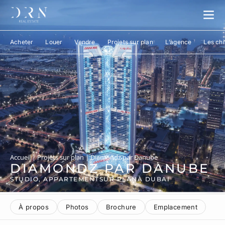
Acheter
Louer
Vendre
Projets sur plan
L’agence
Les chi
Accueil
|
Projets sur plan
|
Diamondz par Danube
DIAMONDZ PAR DANUBE
STUDIO, APPARTEMENT
SUR PLAN
À DUBAI
À propos
Photos
Brochure
Emplacement