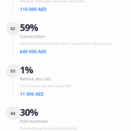
Montant initial pour sécuriser votre bien
110 000 AED
59%
02
Construction
Versements échelonnés selon l'avancement des travaux
649 000 AED
1%
03
Remise des clés
À la livraison de votre propriété
11 000 AED
30%
04
Post-handover
Paiements après la remise des clés