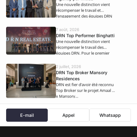
Une nouvelle distinction vient
récompenser le travail et
l’engagement des équipes DRN
Real Estate. Nous…
7 août, 2026
DRN Top Performer Binghatti
Une nouvelle distinction vient
récompenser le travail des
équipes DRN. Pour le premier
semestre 2026,…
2 juillet, 2026
DRN Top Broker Mansory
Residences
DRN est fier d’avoir été reconnu
Top Broker sur le projet Amaal 8
x Mansory…
E-mail
Appel
Whatsapp