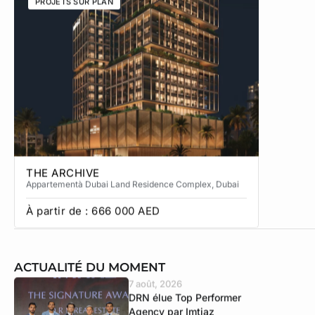
PROJETS SUR PLAN
PROJETS
THE ARCHIVE
THE CA
Appartement
à Dubai Land Residence Complex
, Dubai
Apparteme
À partir de :
666 000
AED
À partir
ACTUALITÉ DU MOMENT
7 août, 2026
DRN élue Top Performer
Agency par Imtiaz