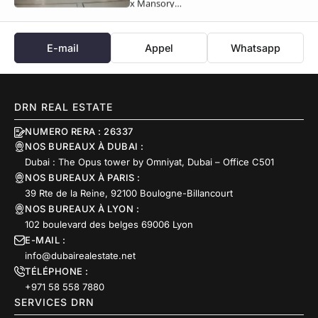
x Mansory…
E-mail
Appel
Whatsapp
DRN REAL ESTATE
NUMERO RERA : 26337
NOS BUREAUX À DUBAI :
Dubai : The Opus tower by Omniyat, Dubai – Office C501
NOS BUREAUX À PARIS :
39 Rte de la Reine, 92100 Boulogne-Billancourt
NOS BUREAUX À LYON :
102 boulevard des belges 69006 Lyon
E-MAIL :
info@dubairealestate.net
TÉLÉPHONE :
+971 58 558 7880
SERVICES DRN