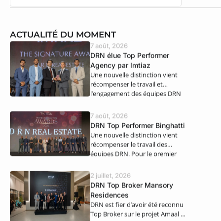
ACTUALITÉ DU MOMENT
7 août, 2026
DRN élue Top Performer
Agency par Imtiaz
Une nouvelle distinction vient
récompenser le travail et
l’engagement des équipes DRN
Real Estate. Nous…
7 août, 2026
DRN Top Performer Binghatti
Une nouvelle distinction vient
récompenser le travail des
équipes DRN. Pour le premier
semestre 2026,…
2 juillet, 2026
DRN Top Broker Mansory
Residences
DRN est fier d’avoir été reconnu
Top Broker sur le projet Amaal 8