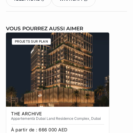
VOUS POURREZ AUSSI AIMER
PROJETS SUR PLAN
PROJETS
THE ARCHIVE
THE CA
Appartement
à Dubai Land Residence Complex
, Dubai
Apparteme
À partir de :
666 000
AED
À partir