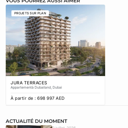
VOUS POURREZ AUSSI AIMER
PROJETS SUR PLAN
PROJETS
JURA TERRACES
SOL TE
Appartement
à Dubailand
, Dubai
Townhous
À partir de :
698 997
AED
À partir
ACTUALITÉ DU MOMENT
2 juillet, 2026