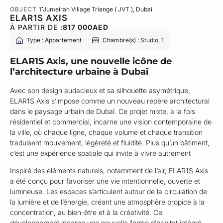
OBJECT 1
Jumeirah Village Triange ( JVT )
, Dubai
ELAR1S AXIS
À PARTIR DE :
817 000
AED
Type : Appartement
Chambre(s) : Studio, 1
ELAR1S Axis, une nouvelle icône de
l’architecture urbaine à Dubaï
Avec son design audacieux et sa silhouette asymétrique,
ELAR1S Axis s’impose comme un nouveau repère architectural
dans le paysage urbain de Dubaï. Ce projet mixte, à la fois
résidentiel et commercial, incarne une vision contemporaine de
la ville, où chaque ligne, chaque volume et chaque transition
traduisent mouvement, légèreté et fluidité. Plus qu’un bâtiment,
c’est une expérience spatiale qui invite à vivre autrement
Inspiré des éléments naturels, notamment de l’air, ELAR1S Axis
a été conçu pour favoriser une vie intentionnelle, ouverte et
lumineuse. Les espaces s’articulent autour de la circulation de
la lumière et de l’énergie, créant une atmosphère propice à la
concentration, au bien-être et à la créativité. Ce
développement incarne une nouvelle forme d’habitat intégré,