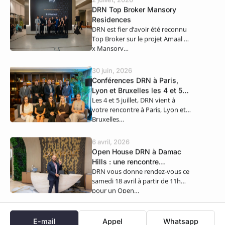
DRN Top Broker Mansory
Residences
DRN est fier d’avoir été reconnu
Top Broker sur le projet Amaal 8
x Mansory…
30 juin, 2026
Conférences DRN à Paris,
Lyon et Bruxelles les 4 et 5
Les 4 et 5 juillet, DRN vient à
juillet
votre rencontre à Paris, Lyon et
Bruxelles…
6 avril, 2026
Open House DRN à Damac
Hills : une rencontre
DRN vous donne rendez-vous ce
exclusive ce samedi 18 avril
samedi 18 avril à partir de 11h
pour un Open…
E-mail
Appel
Whatsapp