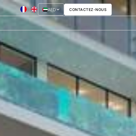
AED
CONTACTEZ-NOUS