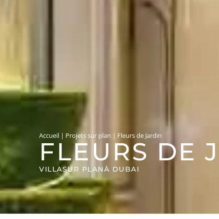
Accueil
|
Projets sur plan
|
Fleurs de Jardin
FLEURS DE 
VILLA
SUR PLAN
À DUBAI