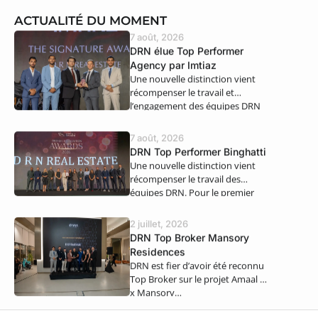
ACTUALITÉ DU MOMENT
7 août, 2026
DRN élue Top Performer
Agency par Imtiaz
Une nouvelle distinction vient
récompenser le travail et
l’engagement des équipes DRN
Real Estate. Nous…
7 août, 2026
DRN Top Performer Binghatti
Une nouvelle distinction vient
récompenser le travail des
équipes DRN. Pour le premier
semestre 2026,…
2 juillet, 2026
DRN Top Broker Mansory
Residences
DRN est fier d’avoir été reconnu
Top Broker sur le projet Amaal 8
x Mansory…