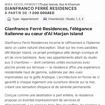
MIRA DEVELOPMENTS
Dubai Islands
, Ras Al Khaimah
GIANFRANCO FERRÉ RESIDENCES
À PARTIR DE :
1 200 000
AED
Type : Appartement
Chambre(s) : Studio, 1, 2, 3
Gianfranco Ferré Residences, l’élégance
italienne au cœur d’Al Marjan Island
Gianfranco Ferré Residences incarne le raffinement à l’italienne
dans un cadre naturel d’exception. Situé sur les rives paisibles
d’Al Marjan Island, ce projet prestigieux allie design iconique et
art de vivre balnéaire. Avec ses appartements allant du studio
aux 3 chambres — dont certaines unités exclusives avec
piscine privée sur terrasse — la résidence offre une expérience
résidentielle haut de gamme, sublimée par des vues
imprenables sur le golfe Arabique. L’architecture en forme de U
garantit à chaque logement une ouverture directe sur la mer,
créant une sensation d’espace et de sérénité permanente.
Conçue comme une destination à part entière, la résidence
propose un éventail impressionnant de services et
d’équipements. Les espaces bien-être en rooftop, les piscines à