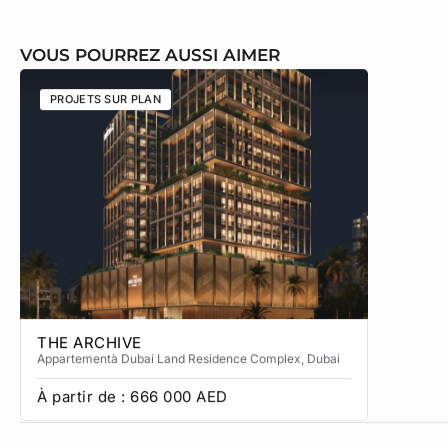
VOUS POURREZ AUSSI AIMER
PROJETS SUR PLAN
PROJETS
THE ARCHIVE
THE CA
Appartement
à Dubai Land Residence Complex
, Dubai
Apparteme
À partir de :
666 000
AED
À partir