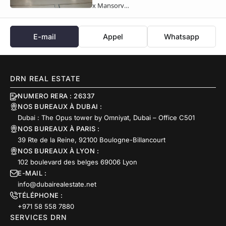
x Mansory…
E-mail
Appel
Whatsapp
DRN REAL ESTATE
NUMERO RERA : 26337
NOS BUREAUX À DUBAI :
Dubai : The Opus tower by Omniyat, Dubai – Office C501
NOS BUREAUX À PARIS :
39 Rte de la Reine, 92100 Boulogne-Billancourt
NOS BUREAUX À LYON :
102 boulevard des belges 69006 Lyon
E-MAIL :
info@dubairealestate.net
TÉLÉPHONE :
+971 58 558 7880
SERVICES DRN