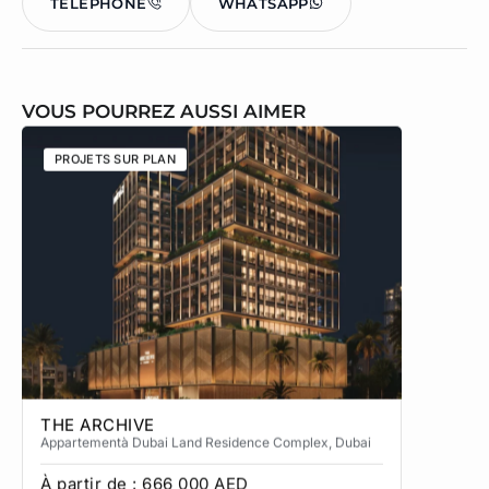
TÉLÉPHONE
WHATSAPP
VOUS POURREZ AUSSI AIMER
PROJETS SUR PLAN
PROJETS
THE ARCHIVE
THE CA
Appartement
à Dubai Land Residence Complex
, Dubai
Apparteme
À partir de :
666 000
AED
À partir