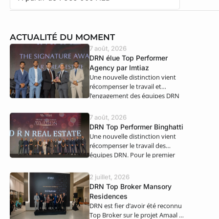
ACTUALITÉ DU MOMENT
7 août, 2026
DRN élue Top Performer
Agency par Imtiaz
Une nouvelle distinction vient
récompenser le travail et
l’engagement des équipes DRN
Real Estate. Nous…
7 août, 2026
DRN Top Performer Binghatti
Une nouvelle distinction vient
récompenser le travail des
équipes DRN. Pour le premier
semestre 2026,…
2 juillet, 2026
DRN Top Broker Mansory
Residences
DRN est fier d’avoir été reconnu
Top Broker sur le projet Amaal 8