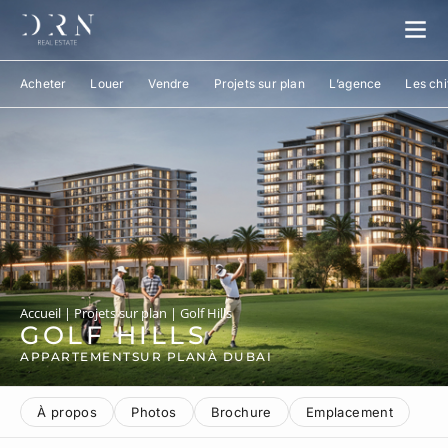
Acheter
Louer
Vendre
Projets sur plan
L’agence
Les chi
Accueil
|
Projets sur plan
|
Golf Hills
GOLF HILLS
APPARTEMENT
SUR PLAN
À DUBAI
À propos
Photos
Brochure
Emplacement