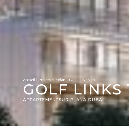
Accueil
|
Projets sur plan
|
GOLF LINKS 18
GOLF LINKS 
APPARTEMENT
SUR PLAN
À DUBAI