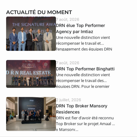
ACTUALITÉ DU MOMENT
7 août, 2026
DRN élue Top Performer
Agency par Imtiaz
Une nouvelle distinction vient
récompenser le travail et
l’engagement des équipes DRN
Real Estate. Nous…
7 août, 2026
DRN Top Performer Binghatti
Une nouvelle distinction vient
récompenser le travail des
équipes DRN. Pour le premier
semestre 2026,…
2 juillet, 2026
DRN Top Broker Mansory
Residences
DRN est fier d’avoir été reconnu
Top Broker sur le projet Amaal 8
x Mansory…