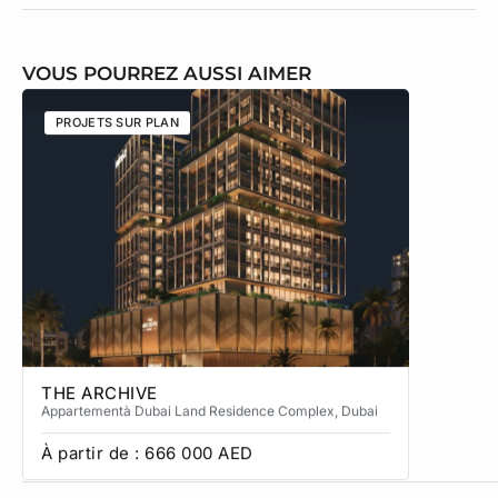
VOUS POURREZ AUSSI AIMER
PROJETS SUR PLAN
PROJETS
THE ARCHIVE
THE CA
Appartement
à Dubai Land Residence Complex
, Dubai
Apparteme
À partir de :
666 000
AED
À partir