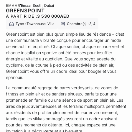
EMAAR
Emaar South
, Dubai
GREENSPOINT
À PARTIR DE :
3 530 000
AED
Type : Townhouse, Villa
Chambre(s) : 3, 4
Greenspoint est bien plus qu’un simple lieu de résidence – c’est
une communauté vibrante conçue pour encourager un mode
de vie actif et équilibré. Chaque sentier, chaque espace vert et
chaque installation sportive ont été pensés pour insuffler
énergie et vitalité au quotidien. Que vous soyez adepte du
cyclisme, de la course à pied ou des activités de plein air,
Greenspoint vous offre un cadre idéal pour bouger et vous
épanouir.
La communauté regorge de parcs verdoyants, de zones de
fitness en plein air et de sentiers sinueux, parfaits pour une
promenade en famille ou une séance de sport en plein air. Les
aires de jeux aventureuses et les terrains multisports permettent
aux résidents de profiter pleinement de leur environnement,
tandis que les sikkas ombragés assurent un cadre apaisant
pour des moments de détente. Ici, chaque espace est une
invitation à la découverte et au bien-être.