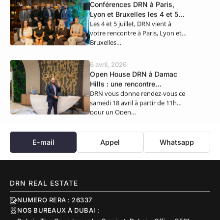
Conférences DRN à Paris,
Lyon et Bruxelles les 4 et 5
Les 4 et 5 juillet, DRN vient à
juillet
votre rencontre à Paris, Lyon et
Bruxelles…
6 avril, 2026
Open House DRN à Damac
Hills : une rencontre
DRN vous donne rendez-vous ce
exclusive ce samedi 18 avril
samedi 18 avril à partir de 11h
pour un Open…
E-mail
Appel
Whatsapp
DRN REAL ESTATE
NUMERO RERA : 26337
NOS BUREAUX À DUBAI :