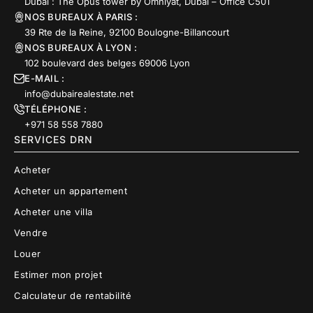
Dubai : The Opus tower by Omniyat, Dubai – Office C501
NOS BUREAUX À PARIS :
39 Rte de la Reine, 92100 Boulogne-Billancourt
NOS BUREAUX À LYON :
102 boulevard des belges 69006 Lyon
E-MAIL :
info@dubairealestate.net
TÉLÉPHONE :
+971 58 558 7880
SERVICES DRN
Acheter
Acheter un appartement
Acheter une villa
Vendre
Louer
Estimer mon projet
Calculateur de rentabilité