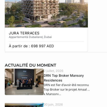
JURA TERRACES
SOL TE
Appartement
à Dubailand
, Dubai
Townhous
À partir de :
698 997
AED
À partir
ACTUALITÉ DU MOMENT
2 juillet, 2026
DRN Top Broker Mansory
Residences
DRN est fier d’avoir été reconnu
Top Broker sur le projet Amaal 8
x Mansory…
30 juin, 2026