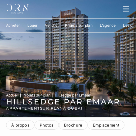
Acheter
Louer
Vendre
Projets sur plan
L’agence
Les chi
Accueil
|
Projets sur plan
|
Hillsedge par Emaar
HILLSEDGE PAR EMAAR
APPARTEMENT
SUR PLAN
À DUBAI
À propos
Photos
Brochure
Emplacement