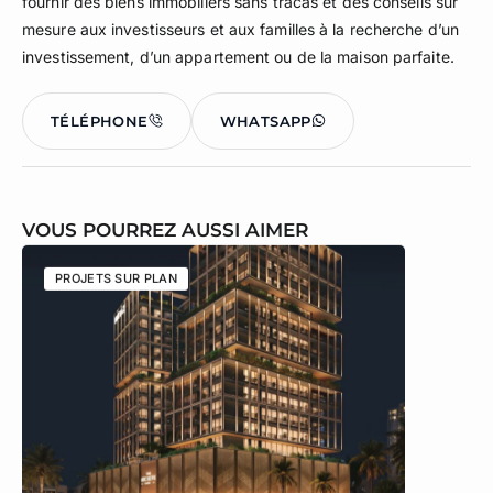
fournir des biens immobiliers sans tracas et des conseils sur
mesure aux investisseurs et aux familles à la recherche d’un
investissement, d’un appartement ou de la maison parfaite.
TÉLÉPHONE
WHATSAPP
VOUS POURREZ AUSSI AIMER
PROJETS SUR PLAN
PROJETS