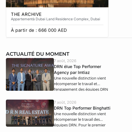
THE ARCHIVE
THE CA
Appartement
à Dubai Land Residence Complex
, Dubai
Apparteme
À partir de :
666 000
AED
À partir
ACTUALITÉ DU MOMENT
7 août, 2026
DRN élue Top Performer
Agency par Imtiaz
Une nouvelle distinction vient
récompenser le travail et
l’engagement des équipes DRN
Real Estate. Nous…
7 août, 2026
DRN Top Performer Binghatti
Une nouvelle distinction vient
récompenser le travail des
équipes DRN. Pour le premier
semestre 2026,…