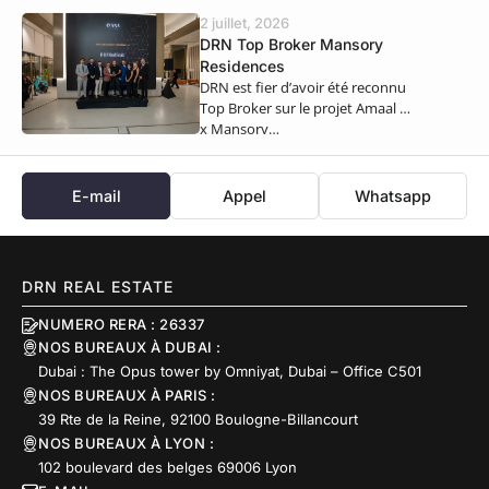
2 juillet, 2026
DRN Top Broker Mansory
Residences
DRN est fier d’avoir été reconnu
Top Broker sur le projet Amaal 8
x Mansory…
E-mail
Appel
Whatsapp
DRN REAL ESTATE
NUMERO RERA : 26337
NOS BUREAUX À DUBAI :
Dubai : The Opus tower by Omniyat, Dubai – Office C501
NOS BUREAUX À PARIS :
39 Rte de la Reine, 92100 Boulogne-Billancourt
NOS BUREAUX À LYON :
102 boulevard des belges 69006 Lyon