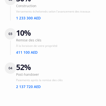
Construction
Versements échelonnés selon l'avancement des travaux
1 233 300 AED
10%
03
Remise des clés
À la livraison de votre propriété
411 100 AED
52%
04
Post-handover
Paiements après la remise des clés
2 137 720 AED