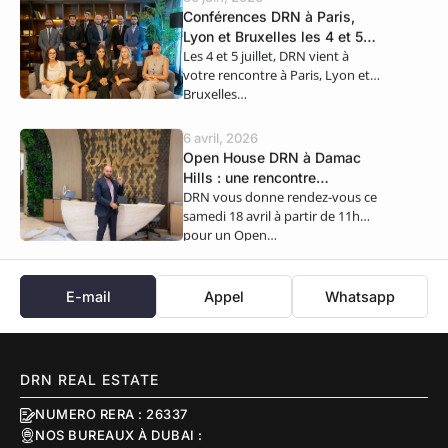
Conférences DRN à Paris,
Lyon et Bruxelles les 4 et 5
Les 4 et 5 juillet, DRN vient à
juillet
votre rencontre à Paris, Lyon et
Bruxelles…
6 avril, 2026
Open House DRN à Damac
Hills : une rencontre
DRN vous donne rendez-vous ce
exclusive ce samedi 18 avril
samedi 18 avril à partir de 11h
pour un Open…
E-mail
Appel
Whatsapp
DRN REAL ESTATE
NUMERO RERA : 26337
NOS BUREAUX À DUBAI :