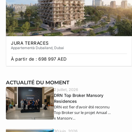
JURA TERRACES
Appartement
à Dubailand
, Dubai
À partir de :
698 997
AED
ACTUALITÉ DU MOMENT
2 juillet, 2026
DRN Top Broker Mansory
Residences
DRN est fier d’avoir été reconnu
Top Broker sur le projet Amaal 8
x Mansory…
30 juin, 2026