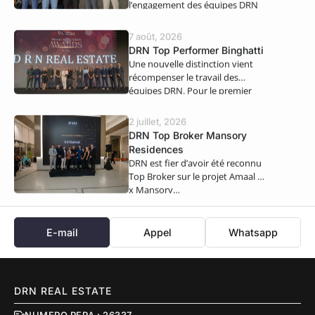
l’engagement des équipes DRN
Real Estate. Nous…
7 août, 2026
DRN Top Performer Binghatti
Une nouvelle distinction vient
récompenser le travail des
équipes DRN. Pour le premier
semestre 2026,…
2 juillet, 2026
DRN Top Broker Mansory
Residences
DRN est fier d’avoir été reconnu
Top Broker sur le projet Amaal 8
x Mansory…
E-mail
Appel
Whatsapp
DRN REAL ESTATE