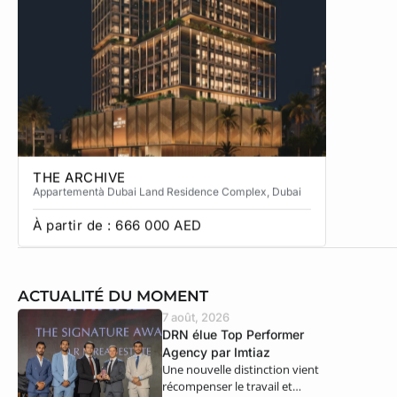
THE ARCHIVE
THE CA
Appartement
à Dubai Land Residence Complex
, Dubai
Apparteme
À partir de :
666 000
AED
À partir
ACTUALITÉ DU MOMENT
7 août, 2026
DRN élue Top Performer
Agency par Imtiaz
Une nouvelle distinction vient
récompenser le travail et