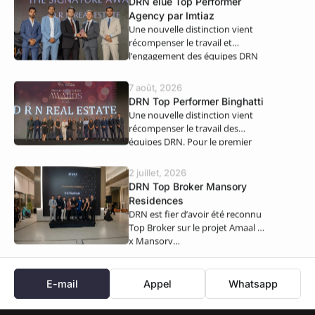
DRN élue Top Performer
Agency par Imtiaz
Une nouvelle distinction vient
récompenser le travail et
l’engagement des équipes DRN
Real Estate. Nous…
7 août, 2026
DRN Top Performer Binghatti
Une nouvelle distinction vient
récompenser le travail des
équipes DRN. Pour le premier
semestre 2026,…
2 juillet, 2026
DRN Top Broker Mansory
Residences
DRN est fier d’avoir été reconnu
Top Broker sur le projet Amaal 8
x Mansory…
E-mail
Appel
Whatsapp