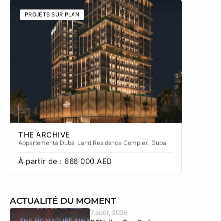
PROJETS SUR PLAN
PROJETS
THE ARCHIVE
THE CA
Appartement
à Dubai Land Residence Complex
, Dubai
Apparteme
À partir de :
666 000
AED
À partir
ACTUALITÉ DU MOMENT
7 août, 2026