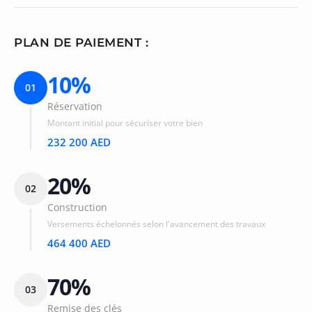
PLAN DE PAIEMENT :
10%
01
Réservation
Montant initial pour sécuriser votre bien
232 200 AED
20%
02
Construction
Versements échelonnés selon l'avancement des travaux
464 400 AED
70%
03
Remise des clés