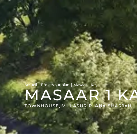
Accueil
|
Projets sur plan
|
Masaar 1 Kaya
MASAAR 1 K
TOWNHOUSE, VILLA
SUR PLAN
À SHARJAH