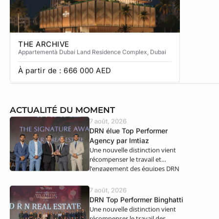
THE ARCHIVE
THE CA
Appartement
à Dubai Land Residence Complex
, Dubai
Apparteme
À partir de :
666 000
AED
À partir
ACTUALITÉ DU MOMENT
7 août, 2026
DRN élue Top Performer
Agency par Imtiaz
Une nouvelle distinction vient
récompenser le travail et
l’engagement des équipes DRN
Real Estate. Nous…
7 août, 2026
DRN Top Performer Binghatti
Une nouvelle distinction vient
récompenser le travail des