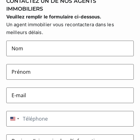
CONTACTEZ UN DE NOS AGENTS
IMMOBILIERS
Veuillez remplir le formulaire ci-dessous.
Un agent immobilier vous recontactera dans les
meilleurs délais.
lastname
(Nécessaire)
firstname
(Nécessaire)
E-
mail
(Nécessaire)
Téléphone
(Nécessaire)
États-Unis +1
Message