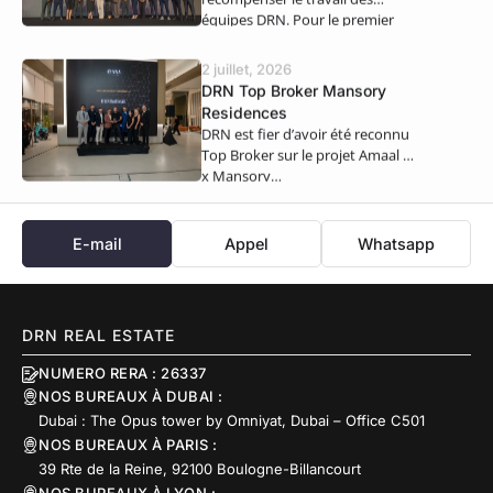
équipes DRN. Pour le premier
semestre 2026,…
2 juillet, 2026
DRN Top Broker Mansory
Residences
DRN est fier d’avoir été reconnu
Top Broker sur le projet Amaal 8
x Mansory…
E-mail
Appel
Whatsapp
DRN REAL ESTATE
NUMERO RERA : 26337
NOS BUREAUX À DUBAI :
Dubai : The Opus tower by Omniyat, Dubai – Office C501
NOS BUREAUX À PARIS :
39 Rte de la Reine, 92100 Boulogne-Billancourt