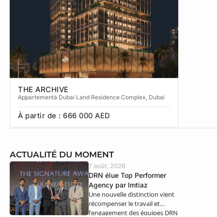
THE ARCHIVE
THE CA
Appartement
à Dubai Land Residence Complex
, Dubai
Apparteme
À partir de :
666 000
AED
À partir
ACTUALITÉ DU MOMENT
7 août, 2026
DRN élue Top Performer
Agency par Imtiaz
Une nouvelle distinction vient
récompenser le travail et
l’engagement des équipes DRN