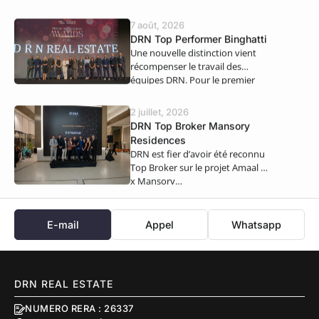
Real Estate. Nous…
7 août, 2026
DRN Top Performer Binghatti
Une nouvelle distinction vient
récompenser le travail des
équipes DRN. Pour le premier
semestre 2026,…
2 juillet, 2026
DRN Top Broker Mansory
Residences
DRN est fier d’avoir été reconnu
Top Broker sur le projet Amaal 8
x Mansory…
E-mail
Appel
Whatsapp
DRN REAL ESTATE
NUMERO RERA : 26337