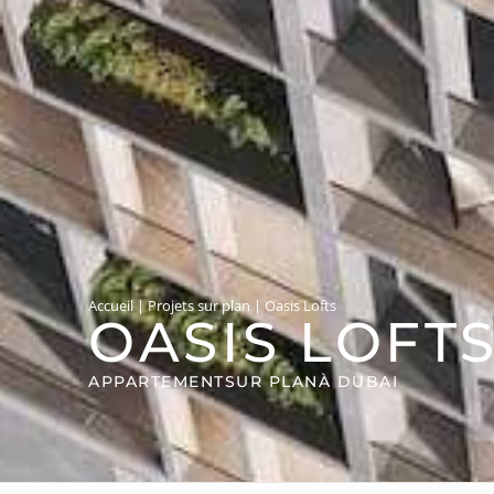
Accueil
|
Projets sur plan
|
Oasis Lofts
OASIS LOFT
APPARTEMENT
SUR PLAN
À DUBAI