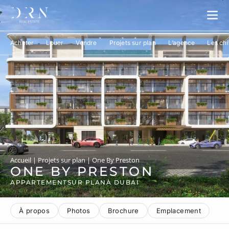
Acheter
Louer
Vendre
Projets sur plan
L’agence
Les chi
Accueil
|
Projets sur plan
|
One By Preston
ONE BY PRESTON
APPARTEMENT
SUR PLAN
À DUBAI
À propos
Photos
Brochure
Emplacement