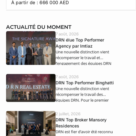
À partir de :
666 000
AED
ACTUALITÉ DU MOMENT
7 août, 2026
DRN élue Top Performer
Agency par Imtiaz
Une nouvelle distinction vient
récompenser le travail et
l’engagement des équipes DRN
Real Estate. Nous…
7 août, 2026
DRN Top Performer Binghatti
Une nouvelle distinction vient
récompenser le travail des
équipes DRN. Pour le premier
semestre 2026,…
2 juillet, 2026
DRN Top Broker Mansory
Residences
DRN est fier d’avoir été reconnu