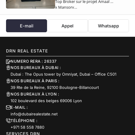
Top Broker sur le projet Amaal 8
x Mansory…
E-mail
Appel
Whatsapp
DRN REAL ESTATE
NUMERO RERA : 26337
NOS BUREAUX À DUBAI :
Dubai : The Opus tower by Omniyat, Dubai – Office C501
NOS BUREAUX À PARIS :
39 Rte de la Reine, 92100 Boulogne-Billancourt
NOS BUREAUX À LYON :
102 boulevard des belges 69006 Lyon
E-MAIL :
info@dubairealestate.net
TÉLÉPHONE :
+971 58 558 7880
SERVICES DRN