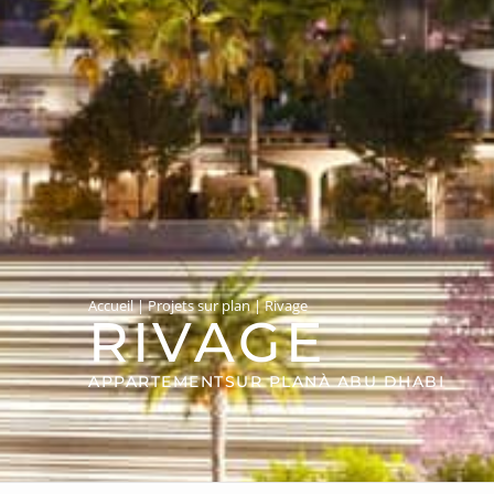
Accueil
|
Projets sur plan
|
Rivage
RIVAGE
APPARTEMENT
SUR PLAN
À ABU DHABI