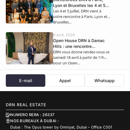
Lyon et Bruxelles les 4 et 5
Les 4 et 5 juillet, DRN vient à
juillet
votre rencontre à Paris, Lyon et
Bruxelles…
6 avril, 2026
Open House DRN à Damac
Hills : une rencontre
DRN vous donne rendez-vous ce
exclusive ce samedi 18 avril
samedi 18 avril à partir de 11h
pour un Open…
E-mail
Appel
Whatsapp
DRN REAL ESTATE
NUMERO RERA : 26337
NOS BUREAUX À DUBAI :
Dubai : The Opus tower by Omniyat, Dubai – Office C501