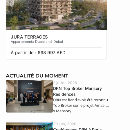
JURA TERRACES
SOL TE
Appartement
à Dubailand
, Dubai
Townhous
À partir de :
698 997
AED
À partir
ACTUALITÉ DU MOMENT
2 juillet, 2026
DRN Top Broker Mansory
Residences
DRN est fier d’avoir été reconnu
Top Broker sur le projet Amaal 8
x Mansory…
30 juin, 2026
Conférences DRN à Paris,