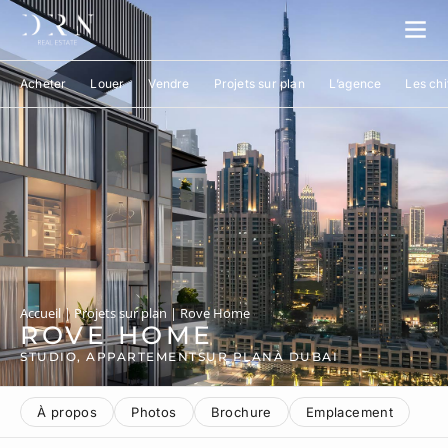
Acheter
Louer
Vendre
Projets sur plan
L’agence
Les chi
Accueil
|
Projets sur plan
|
Rove Home
ROVE HOME
STUDIO, APPARTEMENT
SUR PLAN
À DUBAI
À propos
Photos
Brochure
Emplacement