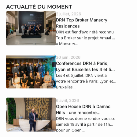
ACTUALITÉ DU MOMENT
2 juillet, 2026
DRN Top Broker Mansory
Residences
DRN est fier d’avoir été reconnu
Top Broker sur le projet Amaal 8
x Mansory…
30 juin, 2026
Conférences DRN à Paris,
Lyon et Bruxelles les 4 et 5
Les 4 et 5 juillet, DRN vient à
juillet
votre rencontre à Paris, Lyon et
Bruxelles…
6 avril, 2026
Open House DRN à Damac
Hills : une rencontre
DRN vous donne rendez-vous ce
exclusive ce samedi 18 avril
samedi 18 avril à partir de 11h
pour un Open…