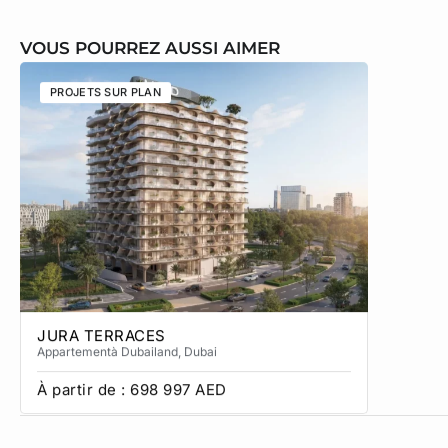
VOUS POURREZ AUSSI AIMER
PROJETS SUR PLAN
PROJETS
JURA TERRACES
SOL TE
Appartement
à Dubailand
, Dubai
Townhous
À partir de :
698 997
AED
À partir