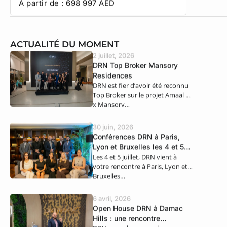
À partir de :
698 997
AED
À partir
ACTUALITÉ DU MOMENT
2 juillet, 2026
DRN Top Broker Mansory
Residences
DRN est fier d’avoir été reconnu
Top Broker sur le projet Amaal 8
x Mansory…
30 juin, 2026
Conférences DRN à Paris,
Lyon et Bruxelles les 4 et 5
Les 4 et 5 juillet, DRN vient à
juillet
votre rencontre à Paris, Lyon et
Bruxelles…
6 avril, 2026
Open House DRN à Damac
Hills : une rencontre