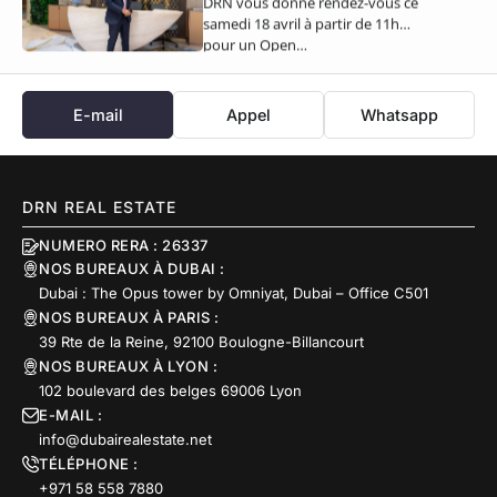
DRN vous donne rendez-vous ce
exclusive ce samedi 18 avril
samedi 18 avril à partir de 11h
pour un Open…
E-mail
Appel
Whatsapp
DRN REAL ESTATE
NUMERO RERA : 26337
NOS BUREAUX À DUBAI :
Dubai : The Opus tower by Omniyat, Dubai – Office C501
NOS BUREAUX À PARIS :
39 Rte de la Reine, 92100 Boulogne-Billancourt
NOS BUREAUX À LYON :
102 boulevard des belges 69006 Lyon
E-MAIL :
info@dubairealestate.net
TÉLÉPHONE :
+971 58 558 7880