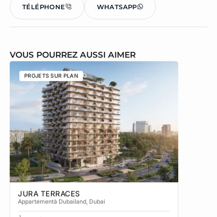
TÉLÉPHONE
WHATSAPP
VOUS POURREZ AUSSI AIMER
PROJETS SUR PLAN
PROJETS
JURA TERRACES
SOL TE
Appartement
à Dubailand
, Dubai
Townhous