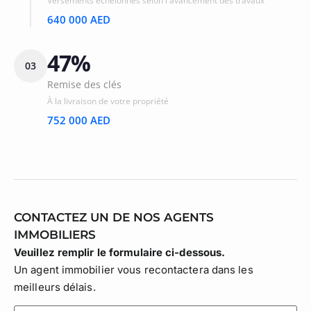
Versements échelonnés selon l'avancement des travaux
640 000 AED
47%
03
Remise des clés
À la livraison de votre propriété
752 000 AED
CONTACTEZ UN DE NOS AGENTS
IMMOBILIERS
Veuillez remplir le formulaire ci-dessous.
Un agent immobilier vous recontactera dans les
meilleurs délais.
lastname
(Nécessaire)