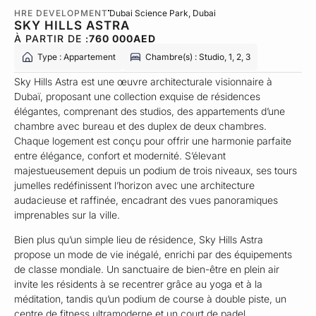
HRE DEVELOPMENT
Dubai Science Park
, Dubai
SKY HILLS ASTRA
À PARTIR DE :
760 000
AED
Type : Appartement
Chambre(s) : Studio, 1, 2, 3
Sky Hills Astra est une œuvre architecturale visionnaire à
Dubaï, proposant une collection exquise de résidences
élégantes, comprenant des studios, des appartements d’une
chambre avec bureau et des duplex de deux chambres.
Chaque logement est conçu pour offrir une harmonie parfaite
entre élégance, confort et modernité. S’élevant
majestueusement depuis un podium de trois niveaux, ses tours
jumelles redéfinissent l’horizon avec une architecture
audacieuse et raffinée, encadrant des vues panoramiques
imprenables sur la ville.
Bien plus qu’un simple lieu de résidence, Sky Hills Astra
propose un mode de vie inégalé, enrichi par des équipements
de classe mondiale. Un sanctuaire de bien-être en plein air
invite les résidents à se recentrer grâce au yoga et à la
méditation, tandis qu’un podium de course à double piste, un
centre de fitness ultramoderne et un court de padel