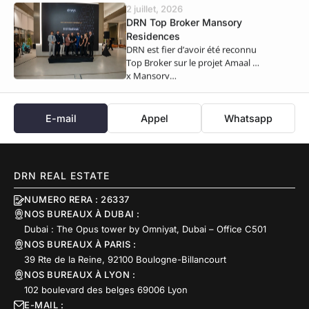
2 juillet, 2026
DRN Top Broker Mansory
Residences
DRN est fier d’avoir été reconnu
Top Broker sur le projet Amaal 8
x Mansory…
E-mail
Appel
Whatsapp
DRN REAL ESTATE
NUMERO RERA : 26337
NOS BUREAUX À DUBAI :
Dubai : The Opus tower by Omniyat, Dubai – Office C501
NOS BUREAUX À PARIS :
39 Rte de la Reine, 92100 Boulogne-Billancourt
NOS BUREAUX À LYON :
102 boulevard des belges 69006 Lyon
E-MAIL :