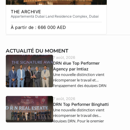
THE ARCHIVE
THE CA
Appartement
à Dubai Land Residence Complex
, Dubai
Apparteme
À partir de :
666 000
AED
À partir
ACTUALITÉ DU MOMENT
7 août, 2026
DRN élue Top Performer
Agency par Imtiaz
Une nouvelle distinction vient
récompenser le travail et
l’engagement des équipes DRN
Real Estate. Nous…
7 août, 2026
DRN Top Performer Binghatti
Une nouvelle distinction vient
récompenser le travail des
équipes DRN. Pour le premier
semestre 2026,…