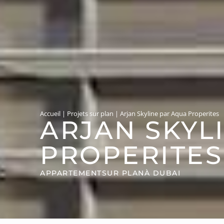
Accueil
|
Projets sur plan
|
Arjan Skyline par Aqua Properites
ARJAN SKYL
PROPERITES
APPARTEMENT
SUR PLAN
À DUBAI