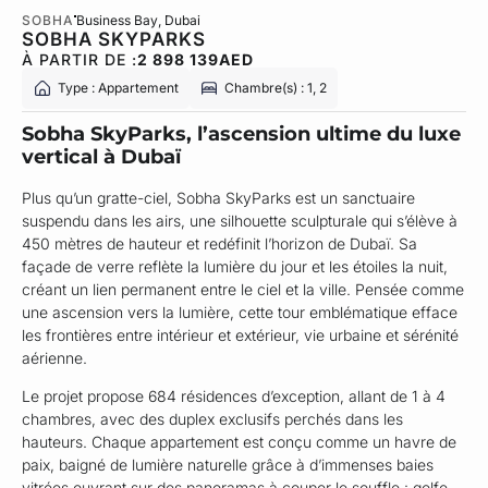
SOBHA
Business Bay
, Dubai
SOBHA SKYPARKS
À PARTIR DE :
2 898 139
AED
Type : Appartement
Chambre(s) : 1, 2
Sobha SkyParks, l’ascension ultime du luxe
vertical à Dubaï
Plus qu’un gratte-ciel, Sobha SkyParks est un sanctuaire
suspendu dans les airs, une silhouette sculpturale qui s’élève à
450 mètres de hauteur et redéfinit l’horizon de Dubaï. Sa
façade de verre reflète la lumière du jour et les étoiles la nuit,
créant un lien permanent entre le ciel et la ville. Pensée comme
une ascension vers la lumière, cette tour emblématique efface
les frontières entre intérieur et extérieur, vie urbaine et sérénité
aérienne.
Le projet propose 684 résidences d’exception, allant de 1 à 4
chambres, avec des duplex exclusifs perchés dans les
hauteurs. Chaque appartement est conçu comme un havre de
paix, baigné de lumière naturelle grâce à d’immenses baies
vitrées ouvrant sur des panoramas à couper le souffle : golfe