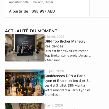
Appartement
à Dubailand
, Dubai
Townhous
À partir de :
698 997
AED
À partir
ACTUALITÉ DU MOMENT
2 juillet, 2026
DRN Top Broker Mansory
Residences
DRN est fier d’avoir été reconnu
Top Broker sur le projet Amaal 8
x Mansory…
30 juin, 2026
Conférences DRN à Paris,
Lyon et Bruxelles les 4 et 5
Les 4 et 5 juillet, DRN vient à
juillet
votre rencontre à Paris, Lyon et
Bruxelles…
6 avril, 2026