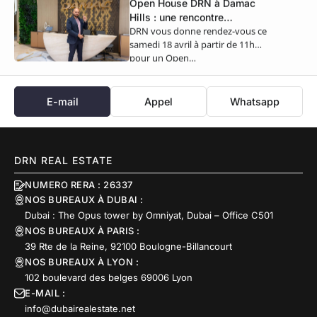
Open House DRN à Damac
Hills : une rencontre
DRN vous donne rendez-vous ce
exclusive ce samedi 18 avril
samedi 18 avril à partir de 11h
pour un Open…
E-mail
Appel
Whatsapp
DRN REAL ESTATE
NUMERO RERA : 26337
NOS BUREAUX À DUBAI :
Dubai : The Opus tower by Omniyat, Dubai – Office C501
NOS BUREAUX À PARIS :
39 Rte de la Reine, 92100 Boulogne-Billancourt
NOS BUREAUX À LYON :
102 boulevard des belges 69006 Lyon
E-MAIL :
info@dubairealestate.net