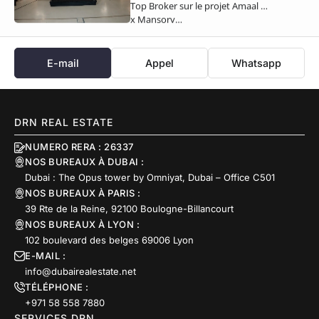
Top Broker sur le projet Amaal 8
x Mansory…
E-mail
Appel
Whatsapp
DRN REAL ESTATE
NUMERO RERA : 26337
NOS BUREAUX À DUBAI :
Dubai : The Opus tower by Omniyat, Dubai – Office C501
NOS BUREAUX À PARIS :
39 Rte de la Reine, 92100 Boulogne-Billancourt
NOS BUREAUX À LYON :
102 boulevard des belges 69006 Lyon
E-MAIL :
info@dubairealestate.net
TÉLÉPHONE :
+971 58 558 7880
SERVICES DRN