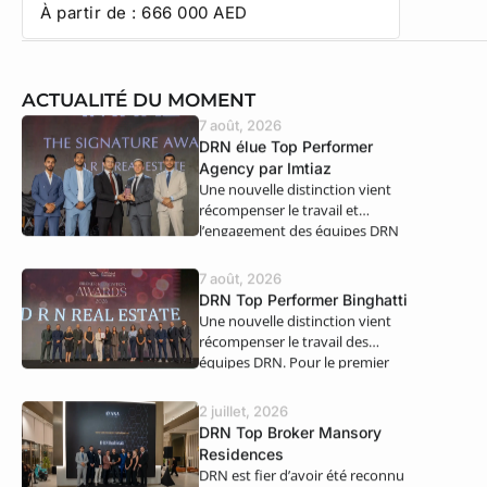
À partir de :
666 000
AED
À partir
ACTUALITÉ DU MOMENT
7 août, 2026
DRN élue Top Performer
Agency par Imtiaz
Une nouvelle distinction vient
récompenser le travail et
l’engagement des équipes DRN
Real Estate. Nous…
7 août, 2026
DRN Top Performer Binghatti
Une nouvelle distinction vient
récompenser le travail des
équipes DRN. Pour le premier
semestre 2026,…
2 juillet, 2026
DRN Top Broker Mansory
Residences
DRN est fier d’avoir été reconnu