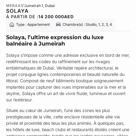
MERAAS
Jumeirah 1
, Dubai
SOLAYA
À PARTIR DE :
14 200 000
AED
Type : Appartement
Chambre(s) : Studio, 1, 2, 3, 4
Solaya, l’ultime expression du luxe
balnéaire à Jumeirah
Solaya s’impose comme une adresse exclusive en bord de mer,
redéfinissant les codes du raffinement sur les rivages
emblématiques de Dubaï. Véritable repère architectural, le
projet conjugue lignes contemporaines et beauté naturelle du
littoral. Composé de neuf bâtiments boutique soigneusement
implantés pour capturer des vues imprenables sur la mer et la
skyline, Solaya offre un art de vivre fluide, lumineux et ouvert
sur l’extérieur.
Située au cœur de Jumeirah, l’une des zones les plus
prestigieuses de la ville, cette enclave résidentielle allie vie
privée et proximité des lieux les plus animés. À quelques pas,
les hôtels de luxe, beach clubs et restaurants étoilés créent une
ambiance cosmopolite, tandis que les jardins paysagers, allées