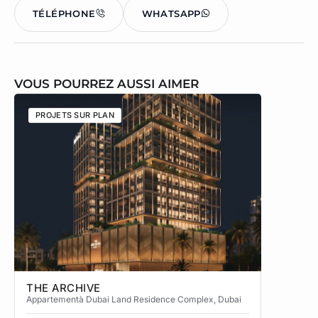
TÉLÉPHONE
WHATSAPP
VOUS POURREZ AUSSI AIMER
PROJETS SUR PLAN
PROJETS
THE ARCHIVE
THE CA
Appartement
à Dubai Land Residence Complex
, Dubai
Apparteme