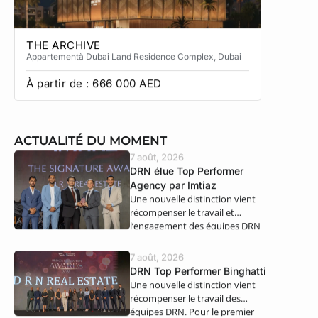
THE ARCHIVE
THE CA
Appartement
à Dubai Land Residence Complex
, Dubai
Apparteme
À partir de :
666 000
AED
À partir
ACTUALITÉ DU MOMENT
7 août, 2026
DRN élue Top Performer
Agency par Imtiaz
Une nouvelle distinction vient
récompenser le travail et
l’engagement des équipes DRN
Real Estate. Nous…
7 août, 2026
DRN Top Performer Binghatti
Une nouvelle distinction vient
récompenser le travail des
équipes DRN. Pour le premier