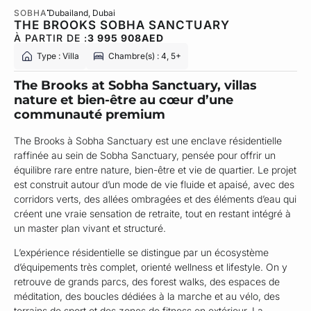
SOBHA
Dubailand
, Dubai
THE BROOKS SOBHA SANCTUARY
À PARTIR DE :
3 995 908
AED
Type : Villa
Chambre(s) : 4, 5+
The Brooks at Sobha Sanctuary, villas
nature et bien-être au cœur d’une
communauté premium
The Brooks à Sobha Sanctuary est une enclave résidentielle
raffinée au sein de Sobha Sanctuary, pensée pour offrir un
équilibre rare entre nature, bien-être et vie de quartier. Le projet
est construit autour d’un mode de vie fluide et apaisé, avec des
corridors verts, des allées ombragées et des éléments d’eau qui
créent une vraie sensation de retraite, tout en restant intégré à
un master plan vivant et structuré.
L’expérience résidentielle se distingue par un écosystème
d’équipements très complet, orienté wellness et lifestyle. On y
retrouve de grands parcs, des forest walks, des espaces de
méditation, des boucles dédiées à la marche et au vélo, des
terrains de sport et des zones de fitness en extérieur. La