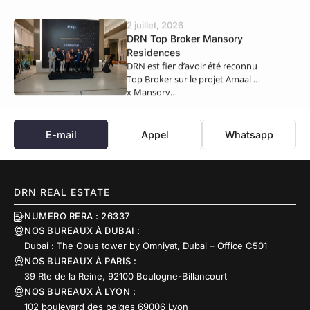
semestre 2026,…
2 juillet, 2026
DRN Top Broker Mansory
Residences
DRN est fier d’avoir été reconnu
Top Broker sur le projet Amaal 8
x Mansory…
E-mail
Appel
Whatsapp
DRN REAL ESTATE
NUMERO RERA : 26337
NOS BUREAUX À DUBAI :
Dubai : The Opus tower by Omniyat, Dubai – Office C501
NOS BUREAUX À PARIS :
39 Rte de la Reine, 92100 Boulogne-Billancourt
NOS BUREAUX À LYON :
102 boulevard des belges 69006 Lyon