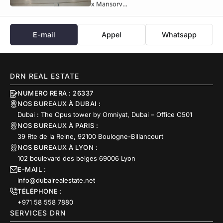
x Mansory…
E-mail
Appel
Whatsapp
DRN REAL ESTATE
NUMERO RERA : 26337
NOS BUREAUX À DUBAI :
Dubai : The Opus tower by Omniyat, Dubai – Office C501
NOS BUREAUX À PARIS :
39 Rte de la Reine, 92100 Boulogne-Billancourt
NOS BUREAUX À LYON :
102 boulevard des belges 69006 Lyon
E-MAIL :
info@dubairealestate.net
TÉLÉPHONE :
+971 58 558 7880
SERVICES DRN