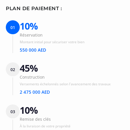
PLAN DE PAIEMENT :
10%
01
Réservation
Montant initial pour sécuriser votre bien
550 000 AED
45%
02
Construction
Versements échelonnés selon l'avancement des travaux
2 475 000 AED
10%
03
Remise des clés
À la livraison de votre propriété