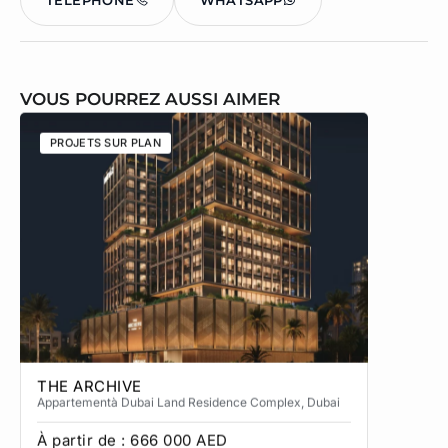
VOUS POURREZ AUSSI AIMER
PROJETS SUR PLAN
PROJETS
THE ARCHIVE
THE CA
Appartement
à Dubai Land Residence Complex
, Dubai
Apparteme
À partir de :
666 000
AED
À partir