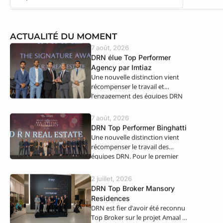
ACTUALITÉ DU MOMENT
7 août, 2026
DRN élue Top Performer
Agency par Imtiaz
Une nouvelle distinction vient
récompenser le travail et
l’engagement des équipes DRN
Real Estate. Nous…
7 août, 2026
DRN Top Performer Binghatti
Une nouvelle distinction vient
récompenser le travail des
équipes DRN. Pour le premier
semestre 2026,…
2 juillet, 2026
DRN Top Broker Mansory
Residences
DRN est fier d’avoir été reconnu
Top Broker sur le projet Amaal 8