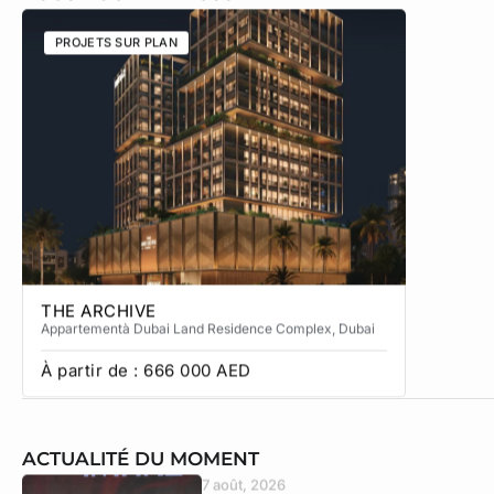
PROJETS SUR PLAN
PROJETS
THE ARCHIVE
THE CA
Appartement
à Dubai Land Residence Complex
, Dubai
Apparteme
À partir de :
666 000
AED
À partir
ACTUALITÉ DU MOMENT
7 août, 2026