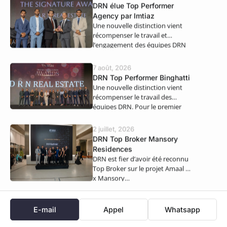
DRN élue Top Performer
Agency par Imtiaz
Une nouvelle distinction vient
récompenser le travail et
l’engagement des équipes DRN
Real Estate. Nous…
7 août, 2026
DRN Top Performer Binghatti
Une nouvelle distinction vient
récompenser le travail des
équipes DRN. Pour le premier
semestre 2026,…
2 juillet, 2026
DRN Top Broker Mansory
Residences
DRN est fier d’avoir été reconnu
Top Broker sur le projet Amaal 8
x Mansory…
E-mail
Appel
Whatsapp