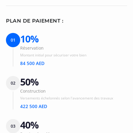
PLAN DE PAIEMENT :
10%
01
Réservation
Montant initial pour sécuriser votre bien
84 500 AED
50%
02
Construction
Versements échelonnés selon l'avancement des travaux
422 500 AED
40%
03